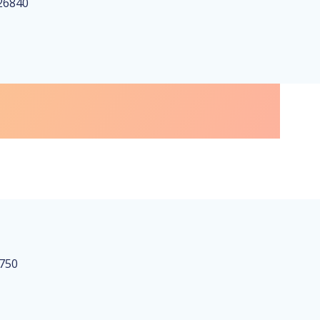
26840
0750