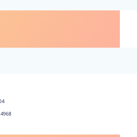
04
24968