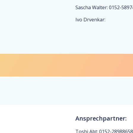
Sascha Walter: 0152-589
Ivo Drvenkar:
Ansprechpartner:
Toshi Abt: ‭0152-28988658‬