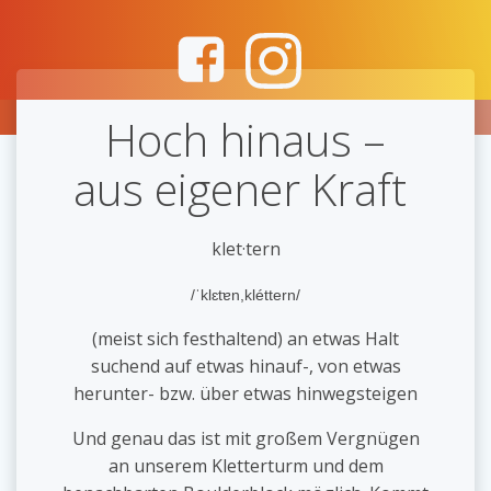
Zum
Inhalt
springen
Hoch hinaus –
aus eigener Kraft
klet·tern
/ˈklɛtɐn,kléttern/
(meist sich festhaltend) an etwas Halt
suchend auf etwas hinauf-, von etwas
herunter- bzw. über etwas hinwegsteigen
Und genau das ist mit großem Vergnügen
an unserem Kletterturm und dem